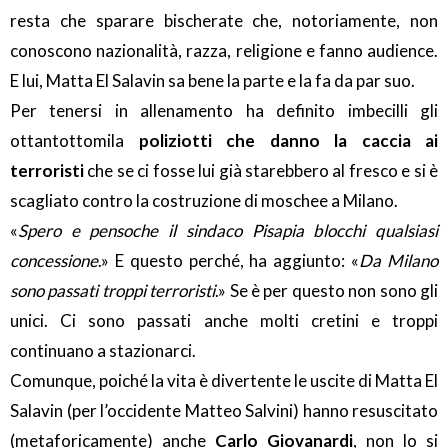
resta che sparare bischerate che, notoriamente, non
conoscono nazionalità, razza, religione e fanno audience.
E lui, Matta El Salavin sa bene la parte e la fa da par suo.
Per tenersi in allenamento ha definito imbecilli gli
ottantottomila
poliziotti che danno la caccia ai
terroristi
che se ci fosse lui già starebbero al fresco e si è
scagliato contro la costruzione di moschee a Milano.
«
Spero e penso
che il sindaco Pisapia blocchi qualsiasi
concessione
.» E questo perché, ha aggiunto: «
Da Milano
sono passati troppi terroristi
.» Se è per questo non sono gli
unici. Ci sono passati anche molti cretini e troppi
continuano a stazionarci.
Comunque, poiché la vita è divertente le uscite di Matta El
Salavin (per l’occidente Matteo Salvini) hanno resuscitato
(metaforicamente) anche
Carlo Giovanardi
, non lo si