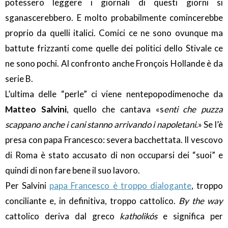
potessero leggere i giornali di questi giorni si
sganascerebbero. E molto probabilmente comincerebbe
proprio da quelli italici. Comici ce ne sono ovunque ma
battute frizzanti come quelle dei politici dello Stivale ce
ne sono pochi. Al confronto anche Fronçois Hollande è da
serie B.
L’ultima delle “perle” ci viene nentepopodimenoche da
Matteo Salvini
, quello che cantava «s
enti che puzza
scappano anche i cani stanno arrivando i napoletani.
» Se l’è
presa con papa Francesco: severa bacchettata. Il vescovo
di Roma è stato accusato di non occuparsi dei “suoi” e
quindi di non fare bene il suo lavoro.
Per Salvini
papa Francesco è troppo dialogante
, troppo
conciliante e, in definitiva, troppo cattolico.
By the way
cattolico deriva dal greco
katholikós
e significa per