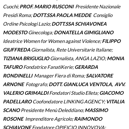
Cuochi;
PROF. MARIO RUSCONI
Presidente Nazionale
Presidi Roma;
DOTT.SSA PAOLA MEDDE
Consiglio
Ordine Psicologi Lazio;
DOTT.SSA SCHIAVONEA
MODESTO
Ginecologa;
DONATELLA GIMIGLIANO
Ideatrice Women for Women against Violence;
FILIPPO
GIUFFREDA
Giornalista, Rete Universitarie Italiane;
TIZIANA BRIGUGLIO
Giornalista, ANGA LAZIO;
MONIA
TAFURO
Fondatrice FanatiKerie;
GERARDA
RONDINELLI
Manager Fiera di Roma;
SALVATORE
ARNONE
Fotografo;
DOTT. GIANLUCA VENTOLA, AVV.
VALERIO GRIMALDI
Fondatori Studio Elleta;
GIACOMO
PADELLARO
Coofondatore LINKING AGENCY;
VITALIA
SCANO
Presidente Menù Deleddiano;
MASSIMO
ROSONE
Imprenditore Agricolo;
RAIMONDO
SCHIAVONE
Fondatore OPIFICIO INNOVOVA;