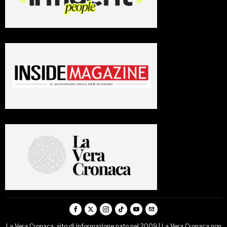
La Vera Cronaca, sito di informazione nato nel 2009 | La Vera Cronaca non