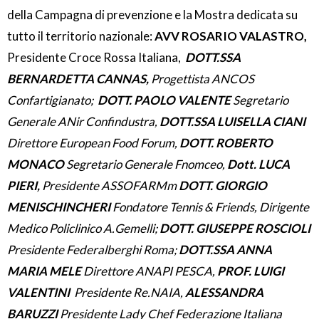
della Campagna di prevenzione e la Mostra dedicata su
tutto il territorio nazionale:
AVV ROSARIO VALASTRO,
Presidente Croce Rossa Italiana,
DOTT.SSA
BERNARDETTA CANNAS,
Progettista ANCOS
Confartigianato;
DOTT. PAOLO VALENTE
Segretario
Generale ANir Confindustra,
DOTT.SSA LUISELLA CIANI
Direttore European Food Forum,
DOTT. ROBERTO
MONACO
Segretario Generale Fnomceo,
Dott. LUCA
PIERI,
Presidente ASSOFARMm
DOTT. GIORGIO
MENISCHINCHERI
Fondatore Tennis & Friends, Dirigente
Medico Policlinico A.Gemelli;
DOTT. GIUSEPPE ROSCIOLI
Presidente Federalberghi Roma;
DOTT.SSA ANNA
MARIA MELE
Direttore ANAPI PESCA,
PROF. LUIGI
VALENTINI
Presidente Re.NAIA,
ALESSANDRA
BARUZZI
Presidente Lady Chef Federazione Italiana