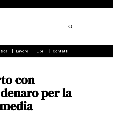
itica
Lavoro
Libri
Contatti
rto con
denaro per la
 media