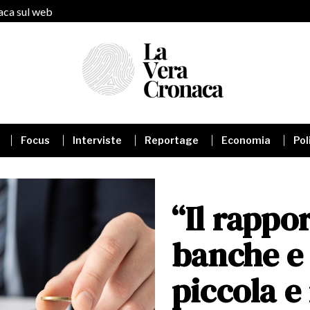
naca sul web
Focus
Interviste
Reportage
Economia
Pol
“Il rappo
banche e 
piccola e