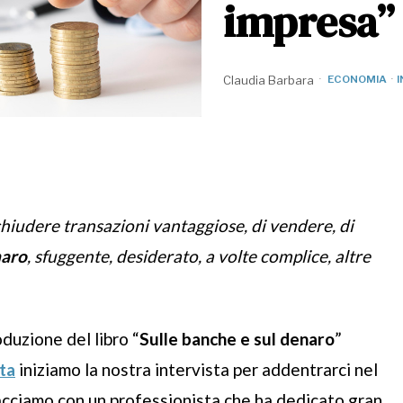
impresa”
Claudia Barbara
ECONOMIA
·
hiudere transazioni vantaggiose, di vendere, di
naro
, sfuggente, desiderato, a volte complice, altre
duzione del libro “
Sulle banche e sul denaro
”
tta
iniziamo la nostra intervista per addentrarci nel
facciamo con un professionista che ha dedicato gran