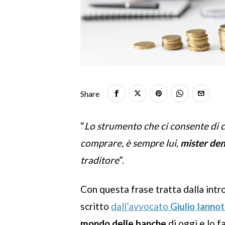
Share
“
Lo strumento che ci consente di c
comprare, è sempre lui,
mister de
traditore
”.
Con questa frase tratta dalla intro
scritto
dall’avvocato
Giulio Ianno
mondo delle banche
di oggi e lo 