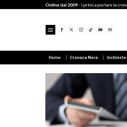
Online dal 2009
- I primi a portare la cro
Home
Cronaca Nera
Inchieste