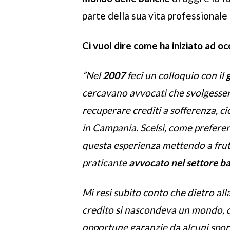
parte della sua vita professionale
Ci vuol dire come ha iniziato ad o
”Nel
2007
feci un colloquio con il
cercavano avvocati che svolgessero
recuperare crediti a sofferenza, ci
in Campania. Scelsi, come prefere
questa esperienza mettendo a fr
praticante
avvocato nel settore b
Mi resi subito conto che dietro al
credito si nascondeva un mondo, q
opportune garanzie da alcuni sporte