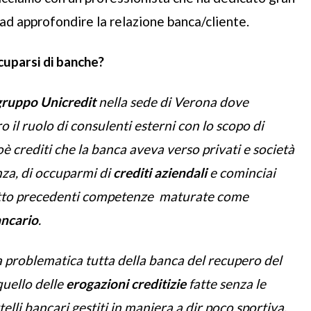
 ad approfondire la relazione banca/cliente.
ccuparsi di banche?
gruppo Unicredit
nella sede di Verona dove
 il ruolo di consulenti esterni con lo scopo di
oè crediti che la banca aveva verso privati e società
nza, di occuparmi di
crediti aziendali
e cominciai
utto precedenti competenze maturate come
ancario
.
la problematica tutta della banca del recupero del
uello delle
erogazioni creditizie
fatte senza le
lli bancari gestiti in maniera a dir poco sportiva.