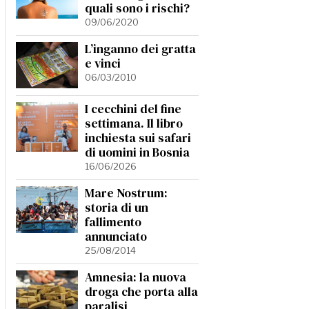
quali sono i rischi?
09/06/2020
L’inganno dei gratta
e vinci
06/03/2010
I cecchini del fine
settimana. Il libro
inchiesta sui safari
di uomini in Bosnia
16/06/2026
Mare Nostrum:
storia di un
fallimento
annunciato
25/08/2014
Amnesia: la nuova
droga che porta alla
paralisi