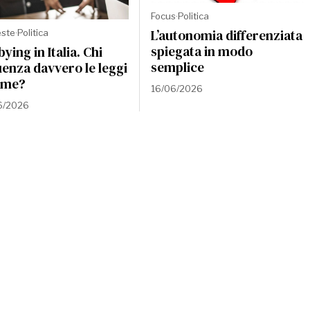
Focus
·
Politica
L’autonomia differenziata
este
·
Politica
spiegata in modo
ying in Italia. Chi
semplice
uenza davvero le leggi
ome?
16/06/2026
6/2026