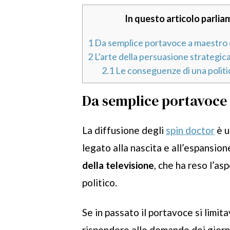
In questo articolo parliam
1
Da semplice portavoce a maestro 
2
L’arte della persuasione strategic
2.1
Le conseguenze di una politi
Da semplice portavoce 
La diffusione degli
spin doctor
è u
legato alla nascita e all’espansio
della televisione
, che ha reso l’as
politico.
Se in passato il portavoce si limita
rispondere alle domande dei giorna