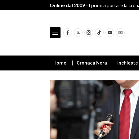
Online dal 2009
- I primi a portare la cro
Home
Cronaca Nera
Inchieste