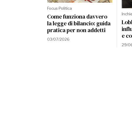
Focus
·
Politica
Inchi
Come funziona davvero
Lobb
la legge di bilancio: guida
infl
pratica per non addetti
e c
03/07/2026
29/0