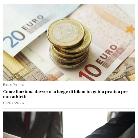
Focus
·
Politica
Come funziona davvero la legge di bilancio: guida pratica per
non addetti
03/07/2026