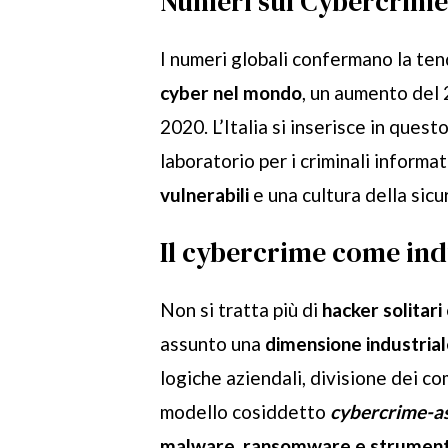
Numeri sul Cybercrime i
I numeri globali confermano la ten
cyber nel mondo
, un aumento del 
2020. L’Italia si inserisce in ques
laboratorio per i criminali informa
vulnerabili
e una cultura della sic
Il cybercrime come ind
Non si tratta più di
hacker solitari
assunto una
dimensione industria
logiche aziendali, divisione dei co
modello cosiddetto
cybercrime-as
malware, ransomware e strumenti