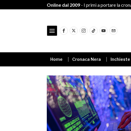
Online dal 2009
- I primi a portare la cro
Home
Cronaca Nera
Inchieste