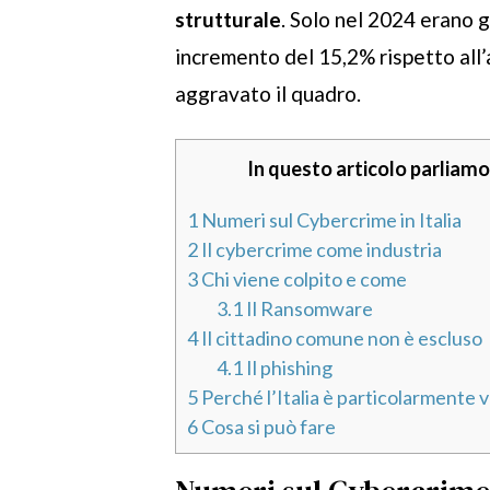
strutturale
. Solo nel 2024 erano gi
incremento del 15,2% rispetto all
aggravato il quadro.
In questo articolo parliamo 
1
Numeri sul Cybercrime in Italia
2
Il cybercrime come industria
3
Chi viene colpito e come
3.1
Il Ransomware
4
Il cittadino comune non è escluso
4.1
Il phishing
5
Perché l’Italia è particolarmente 
6
Cosa si può fare