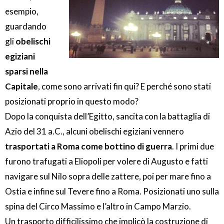
esempio,
guardando
gli
obelischi
egiziani
sparsi nella
Capitale
, come sono arrivati fin qui? E perché sono stati
posizionati proprio in questo modo?
Dopo la conquista dell’Egitto, sancita con la battaglia di
Azio del 31 a.C., alcuni obelischi egiziani vennero
trasportati a Roma come bottino di guerra
. I primi due
furono trafugati a Eliopoli per volere di Augusto e fatti
navigare sul Nilo sopra delle zattere, poi per mare fino a
Ostia e infine sul Tevere fino a Roma. Posizionati uno sulla
spina del Circo Massimo e l’altro in Campo Marzio.
Un trasporto difficilissimo che implicò la costruzione di