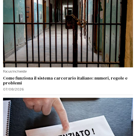
Focus
·
Inchieste
Come funziona il sistema carcerario italiano: numeri, regole e
problemi
07/08/2026