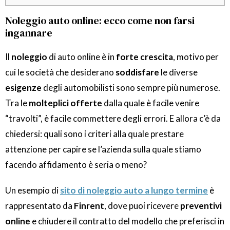
Noleggio auto online: ecco come non farsi
ingannare
Il
noleggio
di auto online è in
forte crescita
, motivo per
cui le società che desiderano
soddisfare
le diverse
esigenze
degli automobilisti sono sempre più numerose.
Tra le
molteplici offerte
dalla quale è facile venire
“travolti”, è facile commettere degli errori. E allora c’è da
chiedersi: quali sono i criteri alla quale prestare
attenzione per capire se l’azienda sulla quale stiamo
facendo affidamento è seria o meno?
Un esempio di
sito di noleggio auto a lungo termine
è
rappresentato da
Finrent
, dove puoi ricevere
preventivi
online
e chiudere il contratto del modello che preferisci in