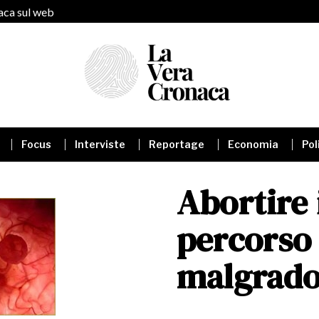
naca sul web
Focus
Interviste
Reportage
Economia
Pol
Abortire i
percorso
malgrado 