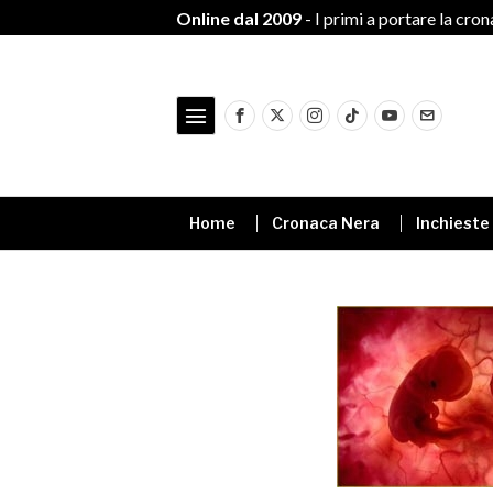
Online dal 2009
- I primi a portare la cro
Home
Cronaca Nera
Inchieste