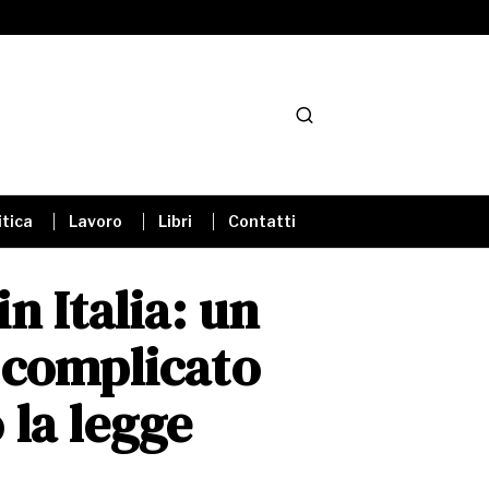
itica
Lavoro
Libri
Contatti
n Italia: un
 complicato
la legge