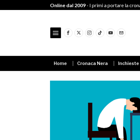
Online dal 2009
- I primi a portare la cro
Home
Cronaca Nera
Inchieste