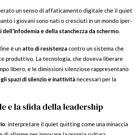
erato un senso di affaticamento digitale che il quiet
uanto i giovani sono nati o cresciuti in un mondo iper-
i dell’infodemia e della stanchezza da schermo
.
line è un
atto di resistenza
contro un sistema che
e produttivo. La tecnologia, che doveva liberare
mpo libero, e le dimissioni silenziose rappresentano
li spazi di silenzio e inattività
necessari per la
e e la sfida della leadership
vio
: interpretare il quiet quitting come una minaccia
 di allarme per innovare la propria cultura