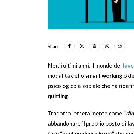
Share
Negli ultimi anni, il mondo del
lavo
modalità dello
smart working
o de
psicologico e sociale che ha ridefin
quitting
.
Tradotto letteralmente come “
dim
abbandonare il proprio posto di la
fare “quel qualcosa in più”
che non