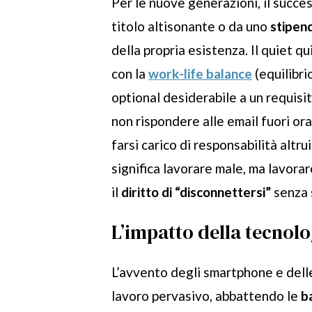
Per le nuove generazioni, il succ
titolo altisonante o da uno
stipend
della propria esistenza. Il quiet qu
con la
work-life balance
(equilibri
optional desiderabile a un requisit
non rispondere alle email fuori ora
farsi carico di responsabilità altru
significa lavorare male, ma lavorare
il
diritto di “disconnettersi”
senza s
L’impatto della tecnolo
L’avvento degli smartphone e del
lavoro pervasivo, abbattendo le
ba