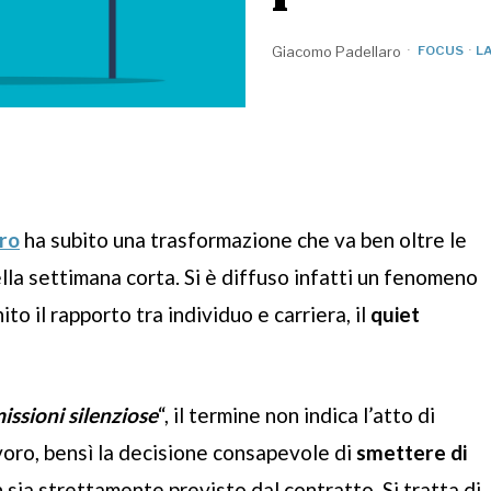
Giacomo Padellaro
FOCUS
·
L
ro
ha subito una trasformazione che va ben oltre le
lla settimana corta. Si è diffuso infatti un fenomeno
ito il rapporto tra individuo e carriera, il
quiet
issioni silenziose
“, il termine non indica l’atto di
voro, bensì la decisione consapevole di
smettere di
 sia strettamente previsto dal contratto. Si tratta di