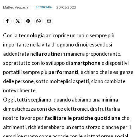
Matteo Vespasiani
20/01/2023
ECONOMIA
Con la
tecnologia
a ricoprire un ruolo sempre più
importante nella vita di ognuno di noi, essendosi
addentrata nella
routine
in maniera preponderante,
soprattutto con lo sviluppo di
smartphone
e dispositivi
portatili sempre più
performanti
, è chiaro che le esigenze
delle persone, sotto molteplici aspetti, siano cambiate
notevolmente.
Oggi, tutti scegliamo, quando abbiamo una minima
dimestichezza con i device elettronici, di sfruttarli a
nostro favore per
facilitare le pratiche quotidiane
che,
altrimenti, richiederebbero un certo sforzo o anche per il
semplice svago come accade con le
piattaforme social
.