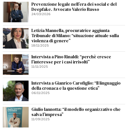
Prevenzione legale nell’era dei social e del
Deepfake. Avvocato Valerio Russo
24/03/2026
Letizia Mannella, procuratrice aggiunta
Tribunale di Milano: “situazione attuale sulla
violenza di genere”
18/11/2025
Intervista a Pino Rinaldi: “perchè cresce
l’interesse per i casi irrisolti”
11/11/2025
Intervista a Gianrico Carofiglio: “Il linguaggio
della cronaca e la questione etica”
06/11/2025
Giulio Iannotta: “il modello organizzativo che
salva l’impresa”
11/09/2025