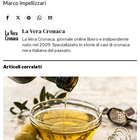
Marco Impellizzari
La Vera Cronaca
La Vera Cronaca, giornale online libero e indipendente
nato nel 2009. Specializzato in storie di casi di cronaca
nera italiana del passato.
Articoli correlati