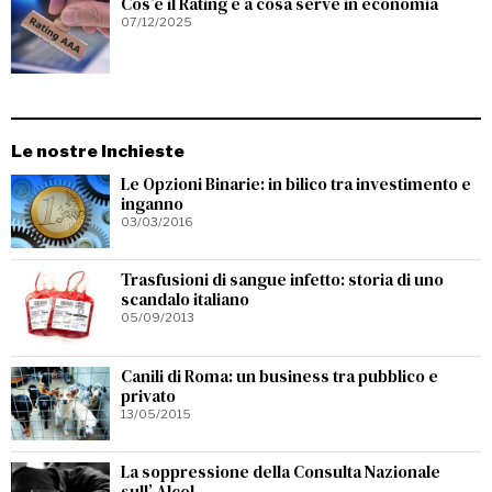
Cos’è il Rating e a cosa serve in economia
07/12/2025
Le nostre Inchieste
Le Opzioni Binarie: in bilico tra investimento e
inganno
03/03/2016
Trasfusioni di sangue infetto: storia di uno
scandalo italiano
05/09/2013
Canili di Roma: un business tra pubblico e
privato
13/05/2015
La soppressione della Consulta Nazionale
sull’ Alcol