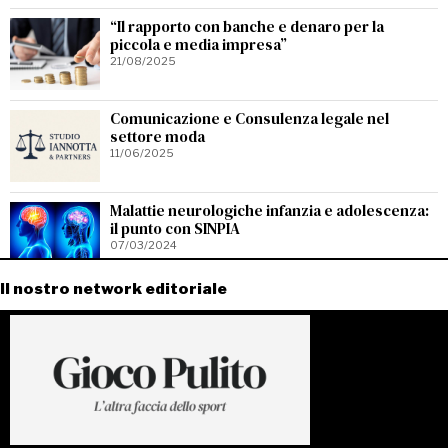
“Il rapporto con banche e denaro per la
piccola e media impresa”
21/08/2025
Comunicazione e Consulenza legale nel
settore moda
11/06/2025
Malattie neurologiche infanzia e adolescenza:
il punto con SINPIA
07/03/2024
Il nostro network editoriale