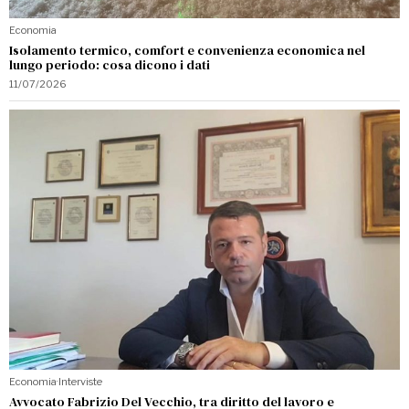
Economia
Isolamento termico, comfort e convenienza economica nel
lungo periodo: cosa dicono i dati
11/07/2026
Economia
·
Interviste
Avvocato Fabrizio Del Vecchio, tra diritto del lavoro e