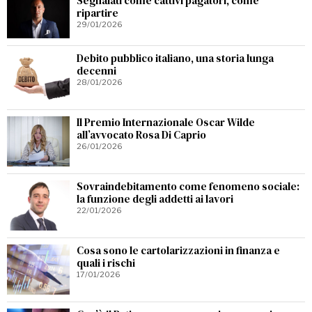
Segnalati come cattivi pagatori, come
ripartire
29/01/2026
Debito pubblico italiano, una storia lunga
decenni
28/01/2026
Il Premio Internazionale Oscar Wilde
all’avvocato Rosa Di Caprio
26/01/2026
Sovraindebitamento come fenomeno sociale:
la funzione degli addetti ai lavori
22/01/2026
Cosa sono le cartolarizzazioni in finanza e
quali i rischi
17/01/2026