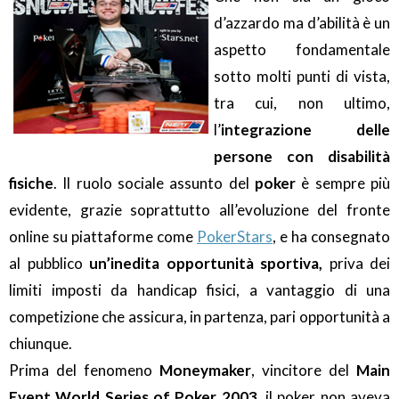
d’azzardo ma d’abilità è un
aspetto fondamentale
sotto molti punti di vista,
tra cui, non ultimo,
l’
integrazione delle
persone con disabilità
fisiche
. Il ruolo sociale assunto del
poker
è sempre più
evidente, grazie soprattutto all’evoluzione del fronte
online su piattaforme come
PokerStars
, e ha consegnato
al pubblico
un’inedita opportunità sportiva,
priva dei
limiti imposti da handicap fisici, a vantaggio di una
competizione che assicura, in partenza, pari opportunità a
chiunque.
Prima del fenomeno
Moneymaker
, vincitore del
Main
Event World Series of Poker 2003
, il poker non aveva