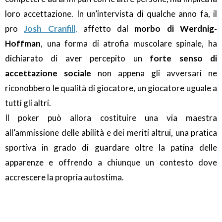
loro accettazione. In un’intervista di qualche anno fa, il
pro
Josh Cranfill
,
affetto dal
morbo di Werdnig-
Hoffman
, una forma di atrofia muscolare spinale, ha
dichiarato di aver percepito un
forte senso di
accettazione sociale
non appena gli avversari ne
riconobbero le qualità di giocatore, un giocatore uguale a
tutti gli altri.
Il poker può allora costituire una via maestra
all’ammissione delle abilità e dei meriti altrui, una pratica
sportiva in grado di guardare oltre la patina delle
apparenze e offrendo a chiunque un contesto dove
accrescere la propria autostima.