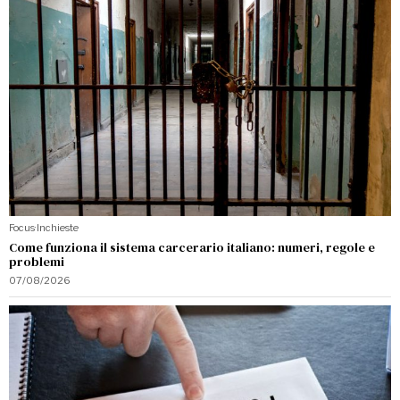
Focus
·
Inchieste
Come funziona il sistema carcerario italiano: numeri, regole e
problemi
07/08/2026