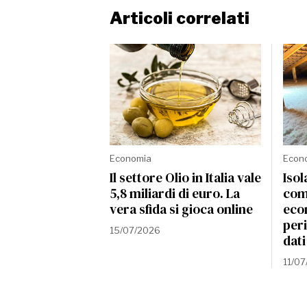
Articoli correlati
Economia
Econ
Il settore Olio in Italia vale
Iso
5,8 miliardi di euro. La
com
vera sfida si gioca online
eco
peri
15/07/2026
dati
11/0