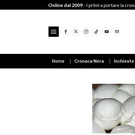
Online dal 2009
- I primi a portare la cro
Home
Cronaca Nera
Inchieste