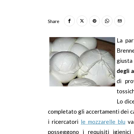
Share
La par
Brenne
giusta
degli a
di pro
tossic
Lo dic
completato gli accertamenti dei c
i ricercatori
le mozzarelle blu
van
posseggono i requisiti igienic