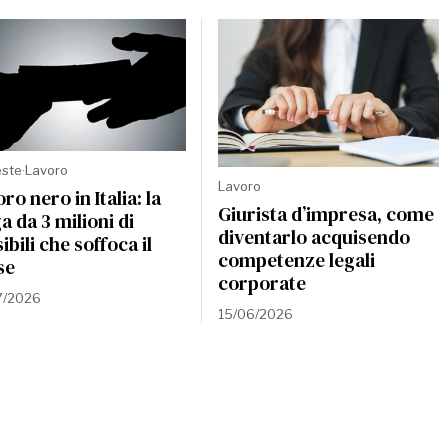
este
·
Lavoro
Lavoro
ro nero in Italia: la
Giurista d’impresa, come
a da 3 milioni di
diventarlo acquisendo
sibili che soffoca il
competenze legali
se
corporate
7/2026
15/06/2026