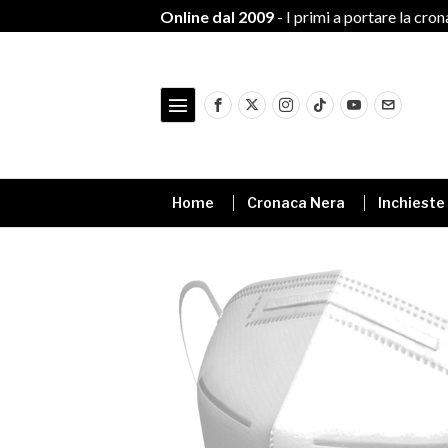
Online dal 2009
- I primi a portare la cro
Home
Cronaca Nera
Inchieste