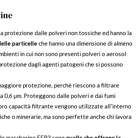
rine
 protezione dalle polveri non tossiche ed hanno la
elle particelle
che hanno una dimensione di almeno
mbienti in cui non sono presenti polveri o aerosol
protezione dagli agenti patogeni che si possono
ggiore protezione, perché riescono a filtrare
 a 0,6 μm. Proteggono dalle polveri e dai fumi
oro capacità filtrante vengono utilizzate all’interno
iche o minerarie, ma sono perfette anche chi lavora
 le mascherine FFP3 sono
quelle che offrono la