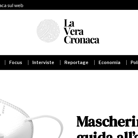
naca sul web
Focus
Interviste
Reportage
Economia
Pol
Mascheri
guida all