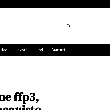
itica
Lavoro
Libri
Contatti
ne ffp3,
’acquisto