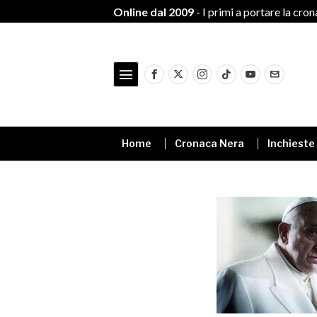
Online dal 2009
- I primi a portare la cro
Home
Cronaca Nera
Inchieste