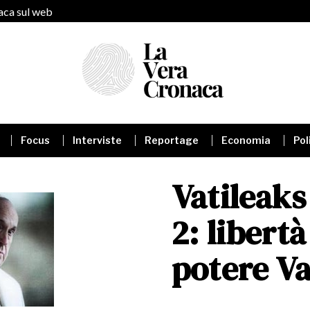
naca sul web
Focus
Interviste
Reportage
Economia
Pol
Vatileaks
2: libert
potere V