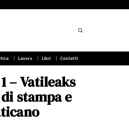
itica
Lavoro
Libri
Contatti
 1 – Vatileaks
à di stampa e
aticano