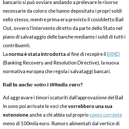
bancario si può ovviare andando a prelevare le risorse
necessarie da coloro che hanno depositato i propri soldi
nello stesso, mentre prima era previsto il cosiddetto Bail
Out, ovvero l’intervento diretto da parte dello Stato nel
piano di salvataggio delle banche mediante i soldi di tutti i
contribuenti.
La
norma è stata introdotta
al fine di recepire il
BRRD
(Banking Recovery and Resolution Directive), la nuova
normativa europea che regola i salvataggi bancari.
Bail In anche sotto i 100mila euro?
Ad aggravare i timori scaturiti dall’approvazione del Bail
In sono poi arrivate le voci che
vorrebbero una sua
estensione
anche a chi abbia sul proprio
conto corrente
meno di 100mila euro. Rumors alimentati dal vertice di