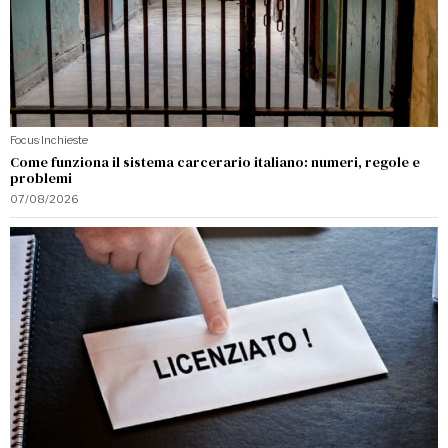
Focus
·
Inchieste
Come funziona il sistema carcerario italiano: numeri, regole e
problemi
07/08/2026