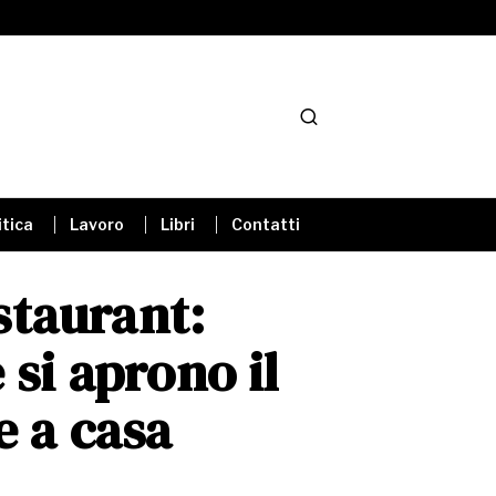
itica
Lavoro
Libri
Contatti
taurant:
 si aprono il
e a casa