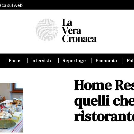
naca sul web
Focus
Interviste
Reportage
Economia
Pol
Home Res
quelli che
ristorant