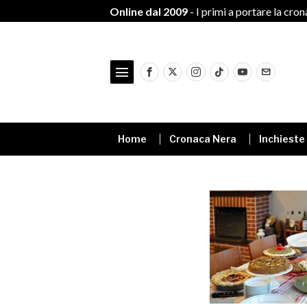
Online dal 2009
- I primi a portare la cro
Home
Cronaca Nera
Inchieste