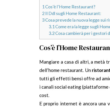
1
Cos’è l’Home Restaurant?
2
Il Ddl sugli Home Restaurant:
3
Cosa prevede la nuova legge sui ris
3.1
Come era la legge sugli Hom
3.2
Cosa cambierà per i gestori
Cos’è l’Home Restauran
Mangiare a casa di altri, a metà tr
dell’home restaurant. Un
ristoran
tutti gli effetti bensì offre ad am
i canali social eating (piattaforme
cost.
E proprio internet è ancora una vo