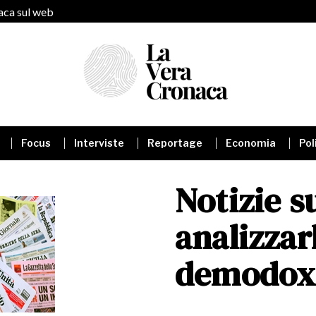
naca sul web
Focus
Interviste
Reportage
Economia
Pol
Notizie su
analizzar
demodox