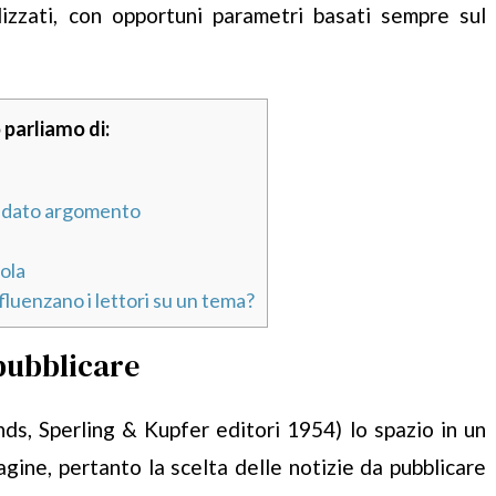
alizzati, con opportuni parametri basati sempre sul
 parliamo di:
n dato argomento
i
cola
nfluenzano i lettori su un tema?
 pubblicare
s, Sperling & Kupfer editori 1954) lo spazio in un
pagine, pertanto la scelta delle notizie da pubblicare