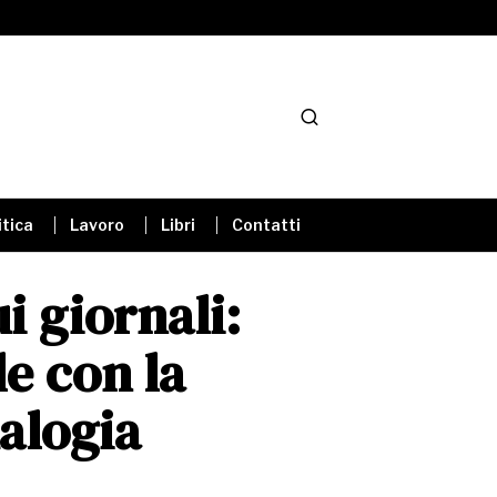
itica
Lavoro
Libri
Contatti
i giornali:
le con la
alogia