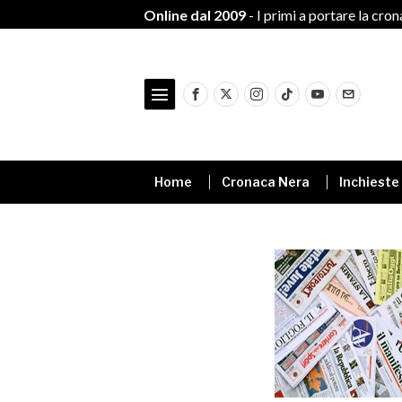
Online dal 2009
- I primi a portare la cro
Home
Cronaca Nera
Inchieste